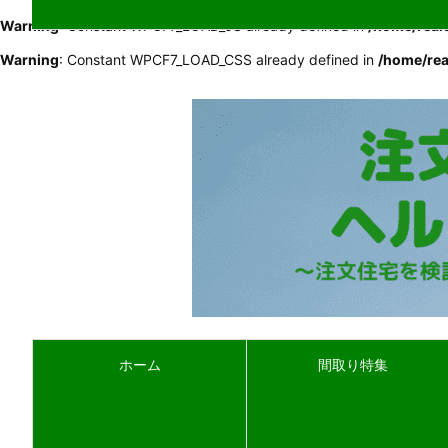
Warning
: Constant WPCF7_LOAD_JS already defined in
/home/real
Warning
: Constant WPCF7_LOAD_CSS already defined in
/home/rea
ホーム
間取り特集