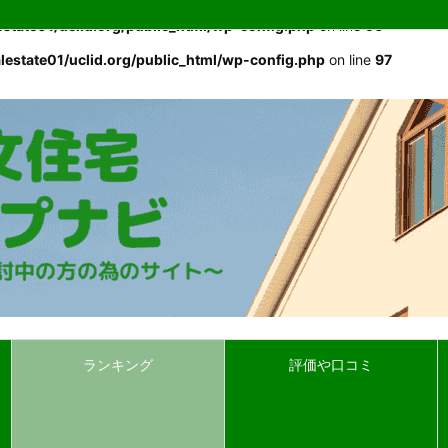
estate01/uclid.org/public_html/wp-config.php
on line
96
lestate01/uclid.org/public_html/wp-config.php
on line
97
ランキング
評価や口コミ