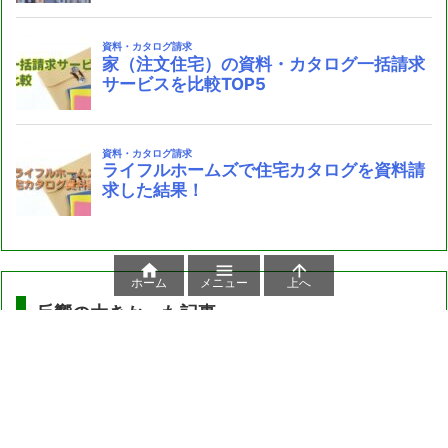



ホーム
メニュー
上へ
反響の大きかった記事