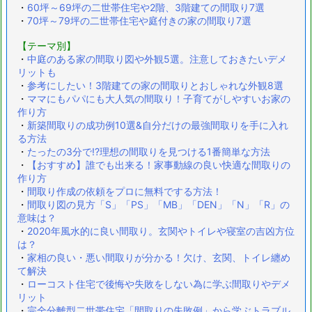
・
60坪～69坪の二世帯住宅や2階、3階建ての間取り7選
・
70坪～79坪の二世帯住宅や庭付きの家の間取り7選
【テーマ別】
・
中庭のある家の間取り図や外観5選。注意しておきたいデメ
リットも
・
参考にしたい！3階建ての家の間取りとおしゃれな外観8選
・
ママにもパパにも大人気の間取り！子育てがしやすいお家の
作り方
・
新築間取りの成功例10選&自分だけの最強間取りを手に入れ
る方法
・
たったの3分で!?理想の間取りを見つける1番簡単な方法
・
【おすすめ】誰でも出来る！家事動線の良い快適な間取りの
作り方
・
間取り作成の依頼をプロに無料でする方法！
・
間取り図の見方「S」「PS」「MB」「DEN」「N」「R」の
意味は？
・
2020年風水的に良い間取り。玄関やトイレや寝室の吉凶方位
は？
・
家相の良い・悪い間取りが分かる！欠け、玄関、トイレ纏め
て解決
・
ローコスト住宅で後悔や失敗をしない為に学ぶ間取りやデメ
リット
・
完全分離型二世帯住宅「間取りの失敗例」から学ぶトラブル