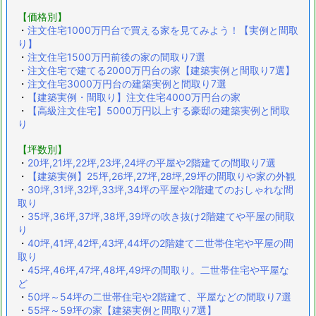
【価格別】
・
注文住宅1000万円台で買える家を見てみよう！【実例と間取
り】
・
注文住宅1500万円前後の家の間取り7選
・
注文住宅で建てる2000万円台の家【建築実例と間取り7選】
・
注文住宅3000万円台の建築実例と間取り7選
・
【建築実例・間取り】注文住宅4000万円台の家
・
【高級注文住宅】5000万円以上する豪邸の建築実例と間取
り
【坪数別】
・
20坪,21坪,22坪,23坪,24坪の平屋や2階建ての間取り7選
・
【建築実例】25坪,26坪,27坪,28坪,29坪の間取りや家の外観
・
30坪,31坪,32坪,33坪,34坪の平屋や2階建てのおしゃれな間
取り
・
35坪,36坪,37坪,38坪,39坪の吹き抜け2階建てや平屋の間取
り
・
40坪,41坪,42坪,43坪,44坪の2階建て二世帯住宅や平屋の間
取り
・
45坪,46坪,47坪,48坪,49坪の間取り。二世帯住宅や平屋な
ど
・
50坪～54坪の二世帯住宅や2階建て、平屋などの間取り7選
・
55坪～59坪の家【建築実例と間取り7選】