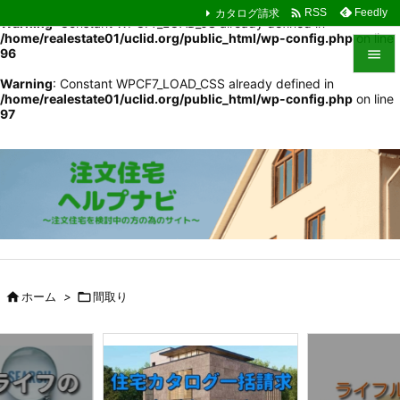

カタログ請求
Feedly
RSS
Warning
: Constant WPCF7_LOAD_JS already defined in
/home/realestate01/uclid.org/public_html/wp-config.php
on line
96

Warning
: Constant WPCF7_LOAD_CSS already defined in

/home/realestate01/uclid.org/public_html/wp-config.php
on line
メニュ
97

サイド

前へ

次へ

検索

ホーム
>

間取り