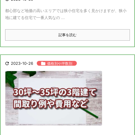
都心部など地価の高いエリアでは狭小住宅を多く見かけますが、狭小
地に建てる住宅で一番人気なの ...
記事を読む

2023-10-26

価格別や坪数別