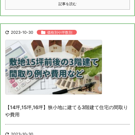
記事を読む

2023-10-30

価格別や坪数別
【14坪,15坪,16坪】狭小地に建てる3階建て住宅の間取り
や費用

2023-10-30