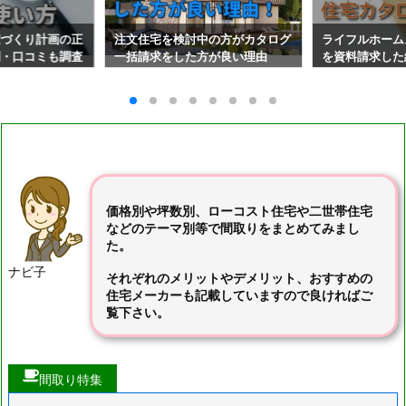
家づくり計画の正
注文住宅を検討中の方がカタログ
ライフルホーム
判・口コミも調査
一括請求をした方が良い理由
を資料請求した
価格別や坪数別、ローコスト住宅や二世帯住宅
などのテーマ別等で間取りをまとめてみまし
た。
ナビ子
それぞれのメリットやデメリット、おすすめの
住宅メーカーも記載していますので良ければご
覧下さい。
間取り特集