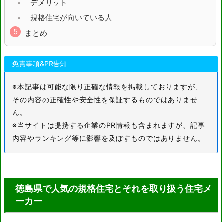
デメリット
和歌山県
鳥取県
規格住宅が向いている人
島根県
岡山県
まとめ
広島県
山口県
免責事項&PR告知
徳島県
香川県
※本記事は可能な限り正確な情報を掲載しておりますが、
愛媛県
高知県
その内容の正確性や安全性を保証するものではありませ
ん。
福岡県
佐賀県
※当サイトは提携する企業のPR情報も含まれますが、記事
内容やランキング等に影響を及ぼすものではありません。
長崎県
熊本県
大分県
宮崎県
徳島県で人気の規格住宅とそれを取り扱う住宅メ
鹿児島県
沖縄県
ーカー