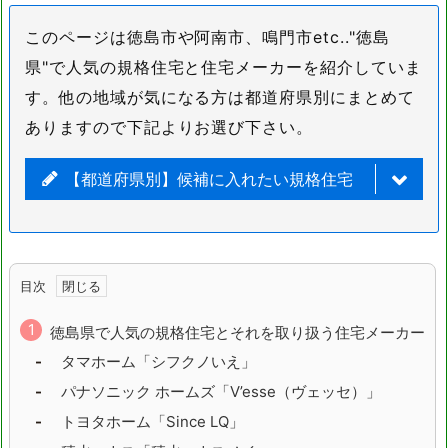
このページは徳島市や阿南市、鳴門市etc.."徳島
県"で人気の規格住宅と住宅メーカーを紹介していま
す。他の地域が気になる方は都道府県別にまとめて
ありますので下記よりお選び下さい。
【都道府県別】候補に入れたい規格住宅
北海道
青森県
目次
岩手県
宮城県
徳島県で人気の規格住宅とそれを取り扱う住宅メーカー
秋田県
山形県
タマホーム「シフクノいえ」
福島県
茨城県
パナソニック ホームズ「V’esse（ヴェッセ）」
トヨタホーム「Since LQ」
栃木県
群馬県