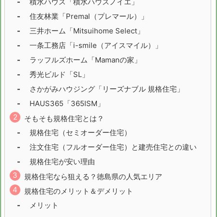
積水ハウス「積水ハウスノイエ」
埼玉県
千葉県
住友林業「Premal（プレマール）」
三井ホーム「Mitsuihome Select」
東京都
神奈川県
一条工務店「i-smile（アイスマイル）」
新潟県
富山県
ラッフルズホーム「Mamanの家」
秀光ビルド「SL」
石川県
福井県
さかがみハウジング「リーズナブル 規格住宅」
山梨県
長野県
HAUS365「365ISM」
岐阜県
そもそも規格住宅とは？
規格住宅（セミオーダー住宅）
静岡県
愛知県
注文住宅（フルオーダー住宅）と建売住宅との違い
三重県
滋賀県
規格住宅が安い理由
規格住宅なら狙える？徳島県の人気エリア
京都府
大阪府
規格住宅のメリット＆デメリット
兵庫県
奈良県
メリット