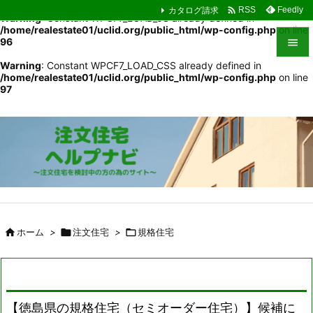

カタログ請求
Feedly
RSS
Warning
: Constant WPCF7_LOAD_JS already defined in
/home/realestate01/uclid.org/public_html/wp-config.php
on line
96

Warning
: Constant WPCF7_LOAD_CSS already defined in

/home/realestate01/uclid.org/public_html/wp-config.php
on line
メニュ
97

サイド

前へ

次へ

検索

ホーム
>

注文住宅
>

規格住宅
【徳島県の規格住宅（セミオーダー住宅）】候補に