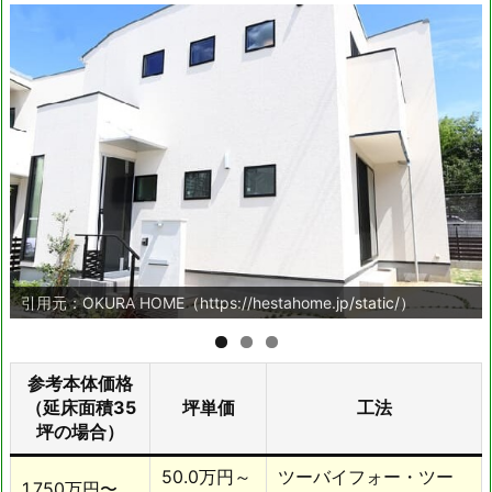
引用元：OKURA HOME（https://hestahome.jp/static/）
参考本体価格
（延床面積35
坪単価
工法
坪の場合）
50.0万円～
ツーバイフォー・ツー
1,750万円〜