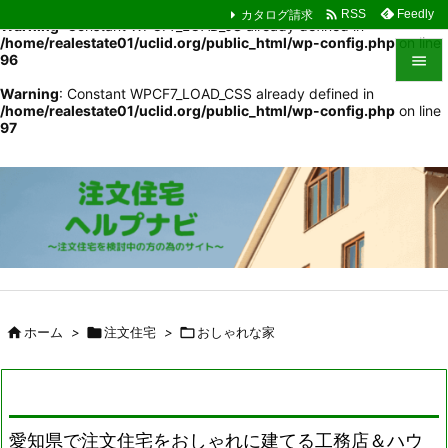

カタログ請求
Feedly
RSS
Warning
: Constant WPCF7_LOAD_JS already defined in
/home/realestate01/uclid.org/public_html/wp-config.php
on line
96

Warning
: Constant WPCF7_LOAD_CSS already defined in

/home/realestate01/uclid.org/public_html/wp-config.php
on line
メニュ
97

サイド

前へ

次へ

検索

ホーム
>

注文住宅
>

おしゃれな家
愛知県で注文住宅をおしゃれに建てる工務店＆ハウ