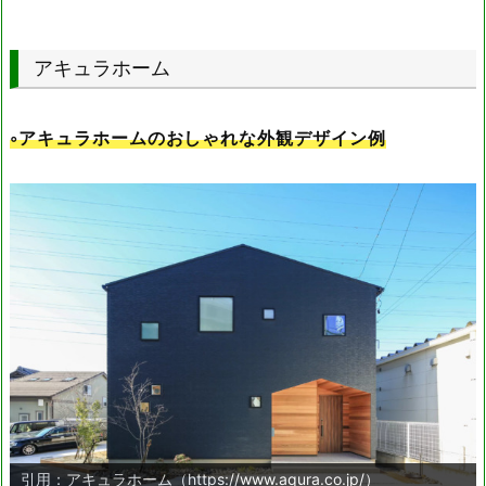
名称
住所
アキュラホーム
本社
名古屋市中区栄4-5-3
◦アキュラホームのおしゃれな外観デザイン例
引用：アキュラホーム（https://www.aqura.co.jp/）