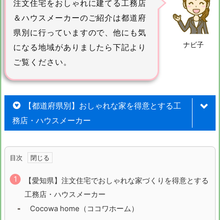
注文住宅をおしゃれに建てる工務店
＆ハウスメーカーのご紹介は都道府
県別に行っていますので、他にも気
ナビ子
になる地域がありましたら下記より
ご覧ください。
【都道府県別】おしゃれな家を得意とする工
務店・ハウスメーカー
北海道
青森県
目次
岩手県
宮城県
【愛知県】注文住宅でおしゃれな家づくりを得意とする
工務店・ハウスメーカー
秋田県
山形県
Cocowa home（ココワホーム）
福島県
茨城県