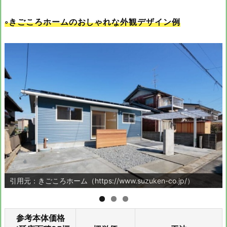
場本地28
愛知県日進市梅森町西田面
◦きごころホームのおしゃれな外観デザイン例
日進梅森展示場
15
愛知県名古屋市緑区鳴海町
鳴海展示場
伝治山3-19
愛知県海部郡蟹江町北新田
蟹江展示場
1-60
愛知県豊橋市神野新田町字
豊橋南展示場
中島10
愛知県大府市横根町前田
大府展示場
40-1
愛知県岡崎市昭和町木舟
岡崎南展示場
引用元：きごころホーム（https://www.suzuken-co.jp/）
25
愛知県豊川市篠束町仲堀
豊橋展示場
65-1
参考本体価格