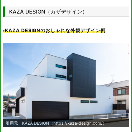
名称
住所
KAZA DESIGN（カザデザイン）
本社
愛知県碧南市中山町2-23-1
◦KAZA DESIGNのおしゃれな外観デザイン例
引用元：KAZA DESIGN（https://kaza-design.com/）