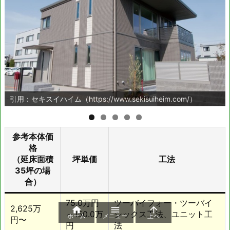
引用：セキスイハイム（https://www.sekisuiheim.com/）
参考本体価
格
（延床面積
坪単価
工法
35坪の場
合）
75.0万円
ツーバイフォー・ツーバイ
2,625万



～150.0万
シックス工法、ユニット工
ホーム
メニュー
上へ
円〜
円
法