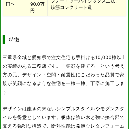
フォー・ツーバイシックス工法、
円〜
90.0万
鉄筋コンクリート造
円
特徴
三重県全域と愛知県で注文住宅も手掛ける10,000棟以上
の実績のある工務店です。「笑顔を建てる」という考え
方の元、デザイン・空間・耐震性にこだわった品質で家
族が笑顔になるような住宅を一棟一棟、丁寧に施工しま
す。
デザインは飽きの来ないシンプルスタイルやモダンスタ
イルを得意としています。躯体は強い木と強い接合部で
支える強靭な構造で、断熱性能は発泡ウレタンフォーム