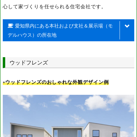
心して家づくりを任せられる住宅会社です。
愛知県内にある本社および支社＆展示場（モ
デルハウス）の所在地
名称
住所
ウッドフレンズ
名古屋支店
愛知県名古屋市中区丸の内3-23-20
◦ウッドフレンズのおしゃれな外観デザイン例