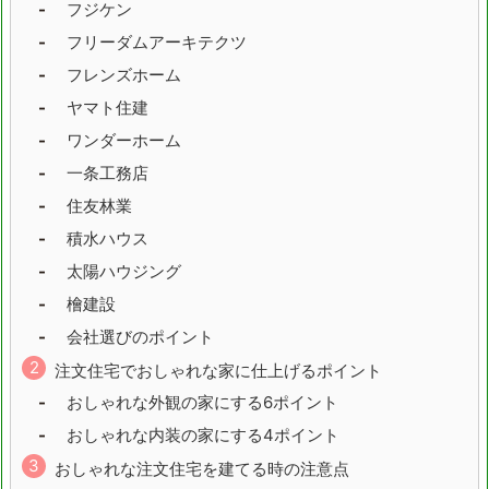
フジケン
兵庫県
奈良県
フリーダムアーキテクツ
フレンズホーム
和歌山県
鳥取県
ヤマト住建
島根県
岡山県
ワンダーホーム
一条工務店
広島県
山口県
住友林業
徳島県
香川県
積水ハウス
太陽ハウジング
愛媛県
高知県
檜建設
会社選びのポイント
福岡県
佐賀県
注文住宅でおしゃれな家に仕上げるポイント
長崎県
熊本県
おしゃれな外観の家にする6ポイント
おしゃれな内装の家にする4ポイント
大分県
宮崎県
おしゃれな注文住宅を建てる時の注意点
鹿児島県
沖縄県