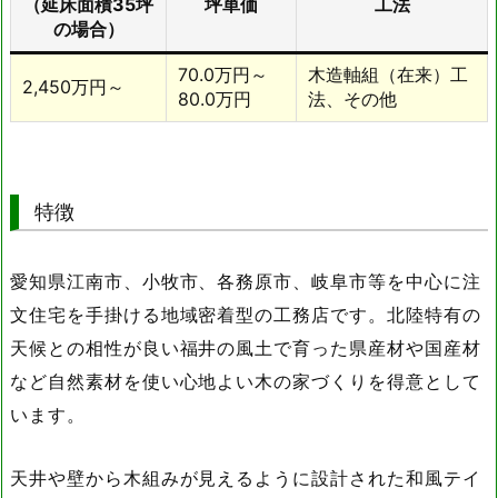
（延床面積35坪
坪単価
工法
刈谷展示場
愛知県刈谷市新富町2-27
の場合）
愛知県豊田市下市場町6-
豊田展示場
70.0万円～
木造軸組（在来）工
70-1
2,450万円～
80.0万円
法、その他
まちかどアキュラホーム
愛知県長久手市岩作高山
長久手市岩作
12-15
まちかどアキュラホーム
愛知県知多市つつじが丘3-
特徴
つつじが丘
11-20
愛知県江南市、小牧市、各務原市、岐阜市等を中心に注
文住宅を手掛ける地域密着型の工務店です。北陸特有の
天候との相性が良い福井の風土で育った県産材や国産材
など自然素材を使い心地よい木の家づくりを得意として
います。
天井や壁から木組みが見えるように設計された和風テイ