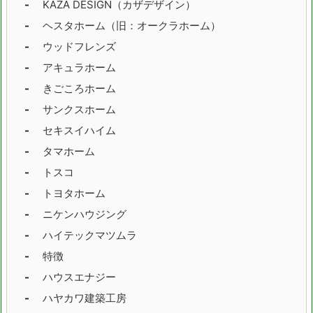
KAZA DESIGN（カザデザイン）
ヘスタホーム（旧：オークラホーム）
栃木県
群馬県
ウッドフレンズ
埼玉県
千葉県
アキュラホーム
きごころホーム
東京都
神奈川県
サンクスホーム
新潟県
富山県
セキスイハイム
タマホーム
石川県
福井県
トスコ
トヨタホーム
山梨県
長野県
岐阜県
ニケンハウジング
ハイテックマツムラ
静岡県
愛知県
特徴
三重県
滋賀県
ハウスエナジー
ハヤカワ建築工房
京都府
大阪府