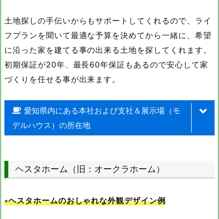
土地探しの手伝いからもサポートしてくれるので、ライ
フプランを聞いて最適な予算を決めてから一緒に、希望
に沿った家を建てる事の出来る土地を探してくれます。
初期保証が20年、最長60年保証もあるので安心して家
づくりを任せる事が出来ます。
愛知県内にある本社および支社＆展示場（モ
デルハウス）の所在地
名称
住所
ヘスタホーム（旧：オークラホーム）
本社
名古屋市中川区戸田5-133
中村オフィス
名古屋市中村区千成通4-17
◦ヘスタホームのおしゃれな外観デザイン例