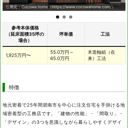
引用元：Cocowa home（https://www.cocowahome.com/）
参考本体価格
（延床面積35坪の
坪単価
工法
場合）
55.0万円～
木造軸組（在
1,925万円〜
65.0万円
来）工法
特徴
地元密着で25年間碧南市を中心に注文住宅を手掛ける地
域密着型の工務店です。「建物の性能」・「間取り」・
「デザイン」の3つを意識しながら暮らしやすくデザイ