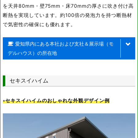
を天井80mm・壁75mm・床70mmの厚さに吹き付け高
断熱を実現しています。約100倍の発泡力を持つ断熱材
で気密性の確保にも優れます。
愛知県内にある本社および支社＆展示場（モ
デルハウス）の所在地
名称
住所
セキスイハイム
春日井支店
愛知県春日井市気噴町3-3-11
名古屋則武新町店
愛知県名古屋市西区則武新町3
◦セキスイハイムのおしゃれな外観デザイン例
大府支店
愛知県大府市月見町6-5
四日市展示場
三重県四日市市日永1-1-3