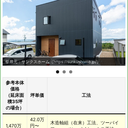
引用元：サンクスホーム（https://sunkushome.jp/）
参考本体
価格
（延床面
坪単価
工法
積35坪
の場合）
42.0万
木造軸組（在来）工法、ツーバイ
1,470万
円〜