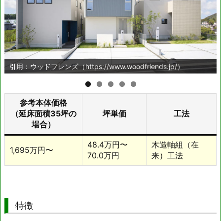
引用：ウッドフレンズ（https://www.woodfriends.jp/）
参考本体価格
（延床面積35坪の
坪単価
工法
場合）
48.4万円〜
木造軸組（在
1,695万円〜
70.0万円
来）工法
特徴