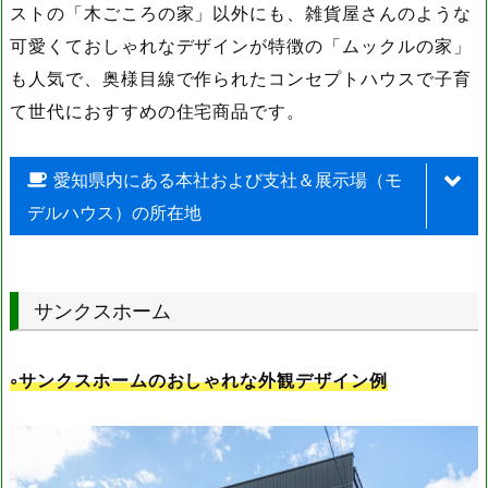
ストの「木ごころの家」以外にも、雑貨屋さんのような
可愛くておしゃれなデザインが特徴の「ムックルの家」
も人気で、奥様目線で作られたコンセプトハウスで子育
て世代におすすめの住宅商品です。
愛知県内にある本社および支社＆展示場（モ
デルハウス）の所在地
名称
住所
サンクスホーム
本社
愛知県江南市中奈良町熊野107-1
◦サンクスホームのおしゃれな外観デザイン例