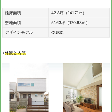
延床面積
42.8坪（141.71㎡）
敷地面積
51.63坪（170.68㎡）
デザインモデル
CUBIC
◦
外観と内装