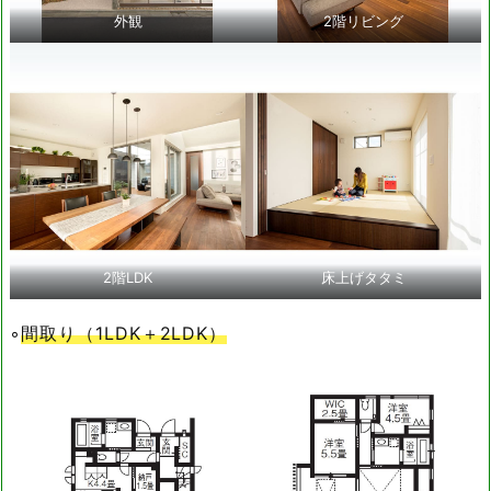
外観
2階リビング
2階LDK
床上げタタミ
◦
間取り（1LDK＋2LDK）