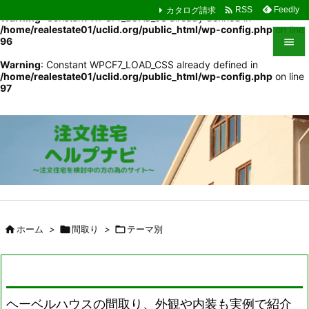

カタログ請求
Feedly
RSS
Warning
: Constant WPCF7_LOAD_JS already defined in
/home/realestate01/uclid.org/public_html/wp-config.php
on line
96

Warning
: Constant WPCF7_LOAD_CSS already defined in

/home/realestate01/uclid.org/public_html/wp-config.php
on line
メニュ
97

サイド

前へ

次へ

検索

ホーム
>

間取り
>

テーマ別
ヘーベルハウスの間取り、外観や内装も実例で紹介