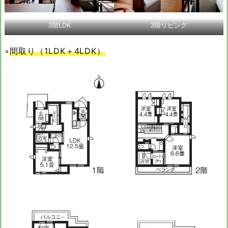
3階LDK
3階リビング
◦
間取り（1LDK＋4LDK）