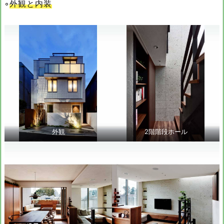
◦
外観と内装
外観
2階階段ホール