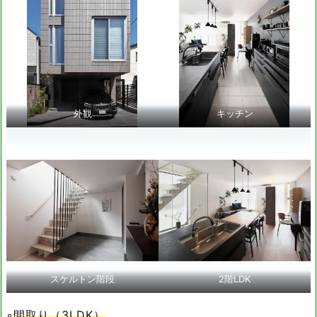
外観
キッチン
スケルトン階段
2階LDK
◦
間取り（3LDK）