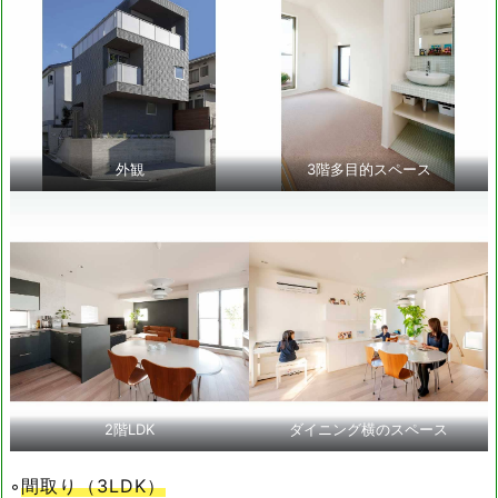
外観
3階多目的スペース
2階LDK
ダイニング横のスペース
◦
間取り（3LDK）