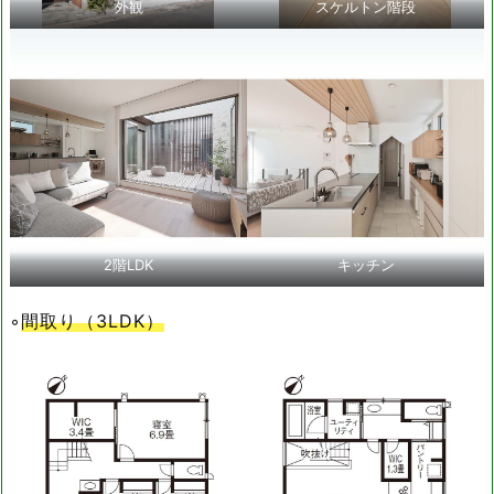
外観
スケルトン階段
2階LDK
キッチン
◦
間取り（3LDK）