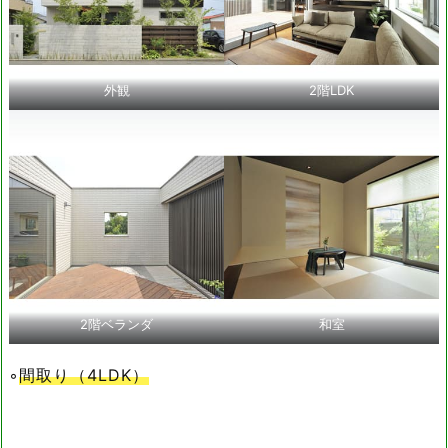
外観
2階LDK
2階ベランダ
和室
◦
間取り（4LDK）