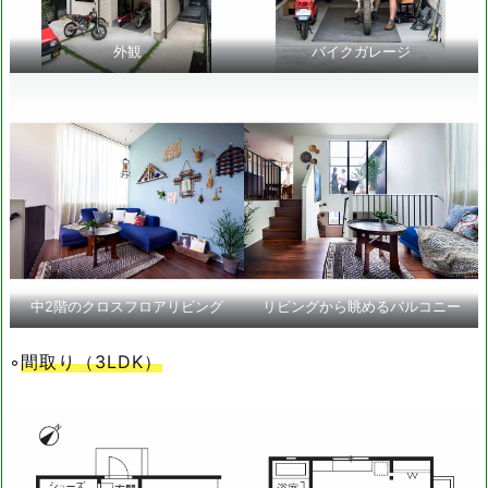
外観
バイクガレージ
中2階のクロスフロアリビング
リビングから眺めるバルコニー
◦
間取り（3LDK）