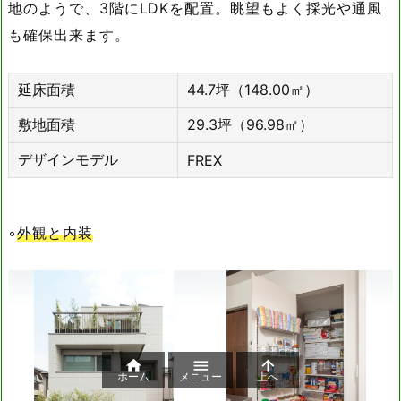
地のようで、3階にLDKを配置。眺望もよく採光や通風
も確保出来ます。
延床面積
44.7坪（148.00㎡）
敷地面積
29.3坪（96.98㎡）
デザインモデル
FREX
◦
外観と内装



ホーム
メニュー
上へ