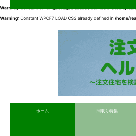
Warning
: Constant WPCF7_LOAD_JS already defined in
/home/real
Warning
: Constant WPCF7_LOAD_CSS already defined in
/home/rea
ホーム
間取り特集