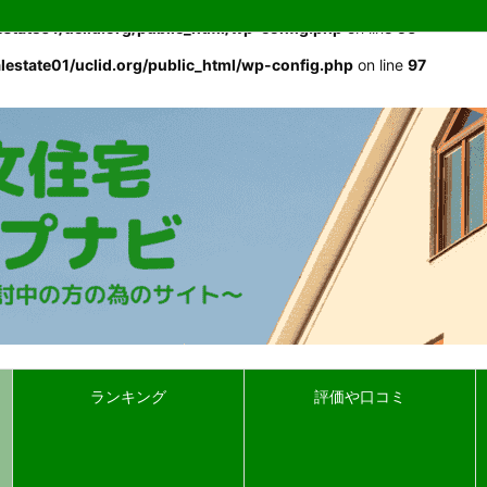
estate01/uclid.org/public_html/wp-config.php
on line
96
lestate01/uclid.org/public_html/wp-config.php
on line
97
ランキング
評価や口コミ