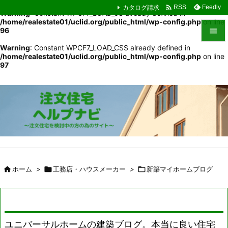

カタログ請求
Feedly
RSS
Warning
: Constant WPCF7_LOAD_JS already defined in
/home/realestate01/uclid.org/public_html/wp-config.php
on line
96

Warning
: Constant WPCF7_LOAD_CSS already defined in

/home/realestate01/uclid.org/public_html/wp-config.php
on line
メニュ
97

サイド

前へ

次へ

検索

ホーム
>

工務店・ハウスメーカー
>

新築マイホームブログ
ユニバーサルホームの建築ブログ。本当に良い住宅