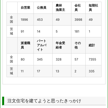
農林
会社
短期社
自営業
公務員
漁業主
員
員
全
1996
453
49
3998
49
国
茨
91
14
5
181
1
城
パート
派遣職
年金受
その
アルバ
総計
員
給者
他
イト
全
80
345
328
57
7355
国
茨
11
17
13
2
335
城
農林
会社
短期社
自営業
公務員
漁業主
員
員
全
注文住宅を建てようと思ったきっかけ
4814
803
16
9308
77
国