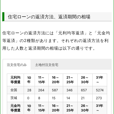
その他借入
金
手持
（建築費＋土地
ロー
（公的機
金
住宅ローンの返済方法、返済期間の相場
取得費）の年収
ン借
関･民間金
（頭
倍率
入金
融機関･
金）
（倍）
（%）
勤務先･親
（%）
など）
住宅ローンの返済方法には「元利均等返済」と「元金均
（%）
等返済」の2種類があります。それぞれの返済方法を利
全
用した人数と返済期間の相場は以下の通りです。
7.7
9.6
85.6
4.8
国
茨
7.3
7.9
87.6
4.5
城
注文住宅のみ
土地付注文住宅
元利均
11～
16～
21～
26～
31年
10
年
等償還
15年
20年
25年
30年
～
全国
28
264
587
346
657
5274
茨城
0
8
15
14
21
273
元金均
11～
16～
21～
26～
31年
10
年
等償還
15年
20年
25年
30年
～