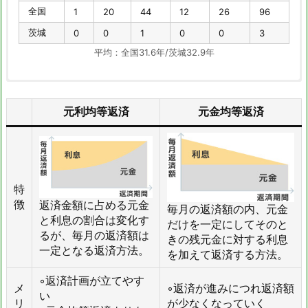
全国
1
20
44
12
26
96
茨城
0
0
1
0
0
3
平均：全国31.6年/茨城32.9年
11
元利
～
16～
21～
26～
31年
10
均等
元利均等返済
元金均等返済
年
15
20年
25年
30年
～
償還
年
全国
5
54
260
320
877
14358
茨城
0
1
11
27
37
569
特
11
元金
～
16～
21～
26～
31年
10
徴
返済金額に占める元金
均等
毎月の返済額の内、元金
年
15
20年
25年
30年
～
償還
と利息の割合は変化す
だけを一定にしてそのと
年
るが、毎月の返済額は
きの残元金に対する利息
全国
1
3
13
5
24
106
一定となる返済方法。
を加えて返済する方法。
茨城
0
0
0
0
0
3
◦返済計画が立てやす
平均：全国34.3年/茨城34.0年
メ
◦返済が進みにつれ返済額
い
リ
が少なくなっていく