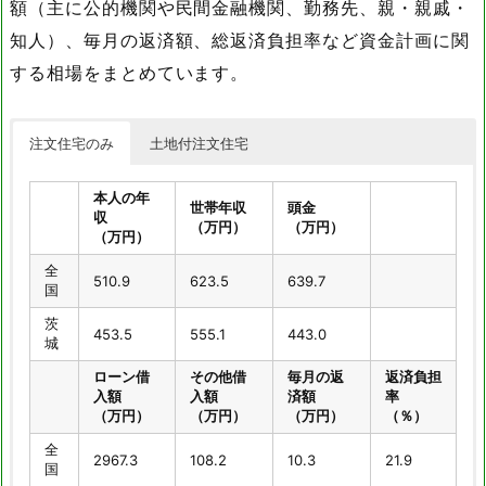
額（主に公的機関や民間金融機関、勤務先、親・親戚・
知人）、毎月の返済額、総返済負担率など資金計画に関
する相場をまとめています。
注文住宅のみ
土地付注文住宅
本人の年
世帯年収
頭金
収
（万円）
（万円）
（万円）
全
510.9
623.5
639.7
国
茨
453.5
555.1
443.0
城
ローン借
その他借
毎月の返
返済負担
入額
入額
済額
率
（万円）
（万円）
（万円）
（％）
全
2967.3
108.2
10.3
21.9
国