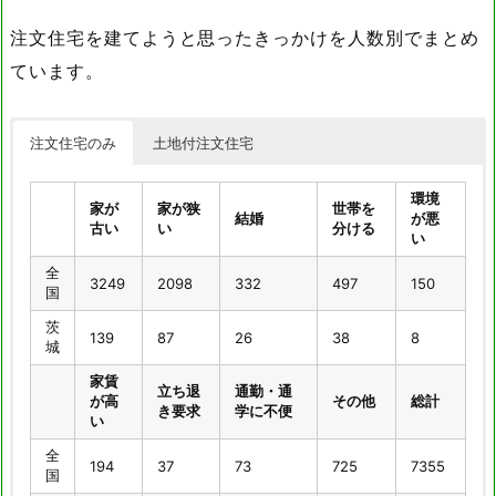
茨
150
21
0
415
3
城
注文住宅を建てようと思ったきっかけを人数別でまとめ
ています。
パート
派遣職
年金受
その
アルバ
総計
員
給者
他
イト
全
注文住宅のみ
土地付注文住宅
237
434
254
83
16026
国
茨
環境
25
20
11
3
648
家が
家が狭
世帯を
城
結婚
が悪
古い
い
分ける
い
全
3249
2098
332
497
150
国
茨
139
87
26
38
8
城
家賃
立ち退
通勤・通
が高
その他
総計
き要求
学に不便
い
全
194
37
73
725
7355
国