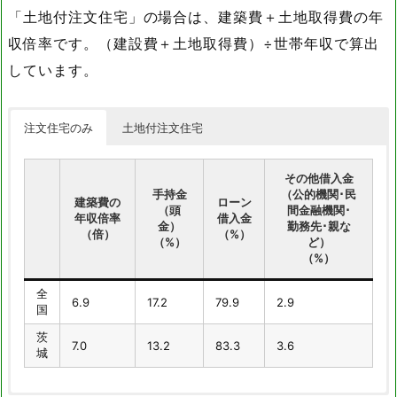
「土地付注文住宅」の場合は、建築費＋土地取得費の年
収倍率です。（建設費＋土地取得費）÷世帯年収で算出
しています。
注文住宅のみ
土地付注文住宅
その他借入金
手持金
（公的機関･民
建築費の
ローン
（頭
間金融機関･
年収倍率
借入金
金）
勤務先･親な
（倍）
（%）
（%）
ど）
（%）
全
6.9
17.2
79.9
2.9
国
茨
7.0
13.2
83.3
3.6
城