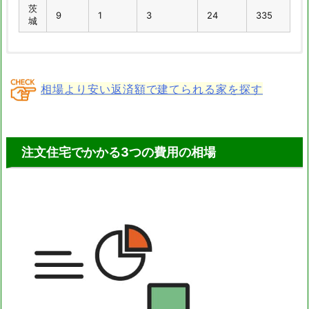
茨
9
1
3
24
335
城
環境
家が
家が狭
世帯を
結婚
が悪
古い
い
分ける
い
相場より安い返済額で建てられる家を探す
全
1836
9223
1396
618
581
国
茨
72
333
57
49
29
注文住宅でかかる3つの費用の相場
城
家賃
立ち退
通勤・通
が高
その他
総計
き要求
学に不便
い
全
772
69
296
1235
16026
国
茨
36
6
13
55
648
城