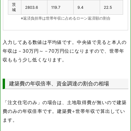
茨
2803.6
119.7
9.4
22.5
城
※返済負担率は世帯年収に占めるローン返済額の割合
本人の年
世帯年収
頭金
収
入力してある数値は平均値です。中央値で見ると本人の
（万円）
（万円）
（万円）
年収は－30万円～－70万円位になりますので、世帯年
全
536.8
659.5
449.6
収ももう少し低くなります。
国
茨
496.5
610.5
321.9
城
ローン借
その他借
毎月の返
返済負担
建築費の年収倍率、資金調達の割合の相場
入額
入額
済額
率
（万円）
（万円）
（万円）
（％）
「注文住宅のみ」の場合は、土地取得費が無いので建築
全
4017.7
226.7
13.2
25.6
国
費のみの年収倍率です。建築費÷世帯年収で算出してい
茨
ます。
3576.9
183.1
11.8
25.0
城
※返済負担率は世帯年収に占めるローン返済額の割合