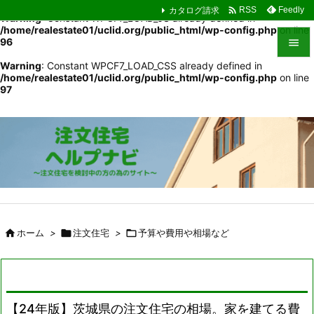

カタログ請求
Feedly
RSS
Warning
: Constant WPCF7_LOAD_JS already defined in
/home/realestate01/uclid.org/public_html/wp-config.php
on line
96

Warning
: Constant WPCF7_LOAD_CSS already defined in

/home/realestate01/uclid.org/public_html/wp-config.php
on line
メニュ
97

サイド

前へ

次へ

検索

ホーム
>

注文住宅
>

予算や費用や相場など
【24年版】茨城県の注文住宅の相場。家を建てる費