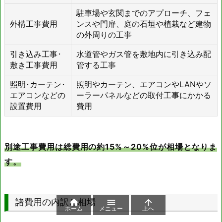
駐車場や玄関までのアプローチ、フェ
外構工事費用
ンスや門扉、庭の石垣や植栽など建物
の外周りの工事
引き込み工事･
水道管やガス管を敷地内に引き込み配
敷き工事費用
管する工事
照明･カーテン･
照明やカーテン、エアコンやLANやソ
エアコンなどの
ーラーパネルなどの取付工事にかかる
設置費用
費用
別途工事費用は総費用の約15%～20%位が相場となりま
す。
諸費用の内訳と相場



ホーム
メニュー
上へ