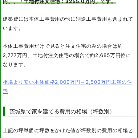
円」、「土地付注文住宅：3255.0万円」です。
円）
円）
全
3194.6
1499.5
111.5/33.7
237.0/71.7
94.7
建築費には本体工事費用の他に別途工事費用も含まれて
国
います。
茨
3255.0
826.9
113.8/34.4
319.5/96.6
94.6
城
※建築費は本体工事費用＋別途工事費用（付帯工事費用）の合計額
本体工事費用だけで見ると注文住宅のみの場合は約
2,777万円、土地付注文住宅の場合で約2,685万円位に
なります。
相場より安い本体価格2,000万円～2,500万円未満の住
宅
茨城県で家を建てる費用の相場（坪数別）
上記の坪単価に坪数をかけた値が坪数別の費用の相場と