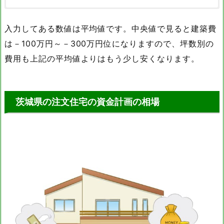
延床面
20坪
30坪
40坪
50坪
入力してある数値は平均値です。中央値で見ると建築費
積
は－100万円～－300万円位になりますので、坪数別の
1894万
2841万
3788万
4735万
全国
円
円
円
円
費用も上記の平均値よりはもう少し安くなります。
1892万
2838万
3784万
4730万
茨城
円
円
円
円
※坪単価は条件により異なりますのであくまで参考程度にお考え下
茨城県の注文住宅の資金計画の相場
さい