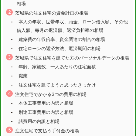
相場
福島県
茨城県
茨城県の注文住宅の資金計画の相場
本人の年収、世帯年収、頭金、ローン借入額、その他
栃木県
群馬県
借入額、毎月の返済額、返済負担率の相場
埼玉県
千葉県
建築費の年収倍率、資金調達の割合の相場
住宅ローンの返済方法、返済期間の相場
東京都
神奈川県
茨城県で注文住宅を建てた方のパーソナルデータの相場
新潟県
富山県
年齢、家族数、一人あたりの住宅面積
職業
石川県
福井県
注文住宅を建てようと思ったきっかけ
山梨県
長野県
注文住宅でかかる3つの費用の相場
岐阜県
本体工事費用の内訳と相場
別途工事費用の内訳と相場
静岡県
愛知県
諸費用の内訳と相場
三重県
滋賀県
注文住宅で支払う手付金の相場