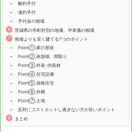
解約手付
京都府
大阪府
違約手付
兵庫県
奈良県
手付金の相場
茨城県の市町村別の地価、坪単価の相場
和歌山県
鳥取県
相場よりも安く建てる7つのポイント
島根県
岡山県
Point①.家の形状
Point②.床面積、間取り
広島県
山口県
Point③.外装･内装材
徳島県
香川県
Point④.住宅設備
Point⑤.規格住宅
愛媛県
高知県
Point⑥.外構
福岡県
佐賀県
Point⑦.土地
反対にコストカットし過ぎない方が良いポイント
長崎県
熊本県
まとめ
大分県
宮崎県