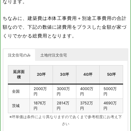
なります。
ちなみに、建築費は本体工事費用＋別途工事費用の合計
額なので、下記の数値に諸費用をプラスした金額が家づ
くりでかかる総費用となります。
注文住宅のみ
土地付注文住宅
延床面
20坪
30坪
40坪
50坪
積
2000万
3000万
4000万
5000万
全国
円
円
円
円
1876万
2814万
3752万
4690万
茨城
円
円
円
円
※坪単価は条件により異なりますのであくまで参考程度にお考え下
さい