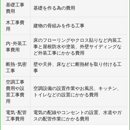
基礎工事
基礎を作る為の費用
費用
木工事費
建物の骨組みを作る工事
用
床のフローリングやクロス貼りなど内装工
内･外装工
事と屋根防水や塗装、外壁サイディングな
事費用
ど外装工事にかかる費用
断熱･気密
壁や天井、床などに断熱材を取り付ける工
工事
事
空調工事
費用や設
空調設備の設置作業やお風呂、キッチン、
置工事費
トイレなどの設置にかかる費用
用
電気･配管
電気の配線やコンセントの設置、水道やガ
工事費用
スの配管作業にかかる費用