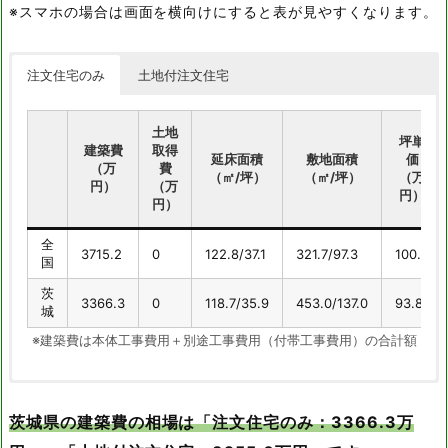
※スマホの場合は画面を横向けにすると表が見やすくなります。
注文住宅のみ
土地付注文住宅
土地
坪単
建築費
取得
延床面積
敷地面積
価
（万
費
（㎡/坪）
（㎡/坪）
（万
円）
（万
円）
円）
全
3715.2
0
122.8/37.1
321.7/97.3
100.0
国
茨
3366.3
0
118.7/35.9
453.0/137.0
93.8
城
※建築費は本体工事費用＋別途工事費用（付帯工事費用）の合計額
土地取
坪単
建築費
茨城県の建築費の相場は「注文住宅のみ：3366.3万
得費
延床面積
敷地面積
価
（万
（万
（㎡/坪）
（㎡/坪）
（万
円）